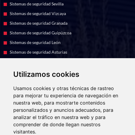
Sistemas de seguridad Sevilla
Sistemas de seguridad Vizcaya
Sistemas de seguridad Granada
Sistemas de seguridad Guipúzcoa
Sistemas de seguridad León
Sistemas de seguridad Asturias
Sistemas de seguridad Murcia
Utilizamos cookies
EUROFESA, S.A. ha recibido una ayuda de 6.410 euros para la
instalación de 4 puntos de recarga en sus oficinas de León, dentro del
Usamos cookies y otras técnicas de rastreo
Programa de incentivos a la movilidad eficiente y sostenible
para mejorar tu experiencia de navegación en
(Programa MOVES III) del Ministerio para la Transición Ecológica y
el Reto Demográfico a través del IDAE, gestionado por la Junta de
nuestra web, para mostrarte contenidos
Castilla y León
personalizados y anuncios adecuados, para
analizar el tráfico en nuestra web y para
comprender de donde llegan nuestros
Copyright
2021 - 2026 · Web realizada por
VISIONCLICK®
visitantes.