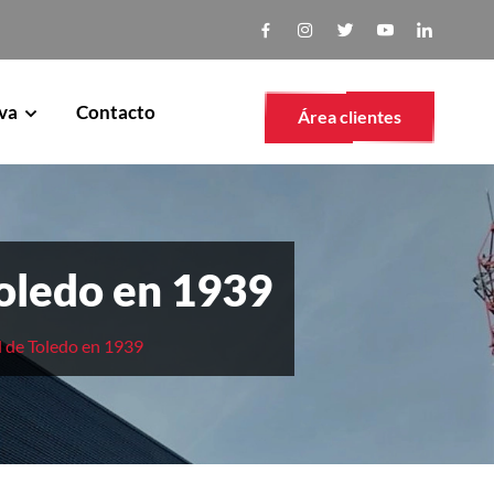
va
Contacto
Área clientes
Toledo en 1939
l de Toledo en 1939