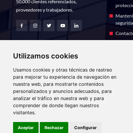
50.000 clientes referenciados,
protecci
proveedores y trabajadores.
Manteni
segurida
Contact
Av. Juan Caramuel, 29, 28919,
Utilizamos cookies
Parque Tecnológico de Leganés
(Madrid).
Usamos cookies y otras técnicas de rastreo
info@eurofesa.es
para mejorar tu experiencia de navegación en
nuestra web, para mostrarte contenidos
915 08 66 66
personalizados y anuncios adecuados, para
analizar el tráfico en nuestra web y para
comprender de donde llegan nuestros
visitantes.
EUROFESA, S.A. ha recibido una ayuda de 6.410 euros para 
sostenible (Programa MOVES III) del Ministerio para la Tr
Aceptar
Rechazar
Configurar