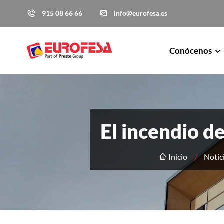
915 08 66 66
info@eurofesa.es
Conócenos
El incendio d
Inicio
Notic