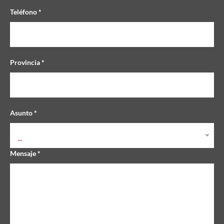
Teléfono *
Provincia *
Asunto *
...
Mensaje *