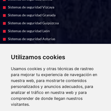
Sistemas de seguridad Vizcaya
Sistemas de seguridad Granada
Sistemas de seguridad Guipúzcoa
Sistemas de seguridad León
Sistemas de seguridad Asturias
Sistemas de seguridad Murcia
Utilizamos cookies
EUROFESA, S.A. ha recibido una ayuda de 6.410 euros para la
instalación de 4 puntos de recarga en sus oficinas de León, dentro del
Usamos cookies y otras técnicas de rastreo
Programa de incentivos a la movilidad eficiente y sostenible
para mejorar tu experiencia de navegación en
(Programa MOVES III) del Ministerio para la Transición Ecológica y
el Reto Demográfico a través del IDAE, gestionado por la Junta de
nuestra web, para mostrarte contenidos
Castilla y León
personalizados y anuncios adecuados, para
analizar el tráfico en nuestra web y para
comprender de donde llegan nuestros
Copyright
2021 - 2026 · Web realizada por
VISIONCLICK®
visitantes.
Aviso legal
Política de cookies
Política de privacidad