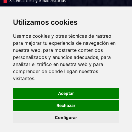
Sistemas de seguridad Asturias
Sistemas de seguridad Murcia
Utilizamos cookies
EUROFESA, S.A. ha recibido una ayuda de 6.410 euros para la
instalación de 4 puntos de recarga en sus oficinas de León, dentro del
Usamos cookies y otras técnicas de rastreo
Programa de incentivos a la movilidad eficiente y sostenible
para mejorar tu experiencia de navegación en
(Programa MOVES III) del Ministerio para la Transición Ecológica y
el Reto Demográfico a través del IDAE, gestionado por la Junta de
nuestra web, para mostrarte contenidos
Castilla y León
personalizados y anuncios adecuados, para
analizar el tráfico en nuestra web y para
comprender de donde llegan nuestros
Copyright
2021 - 2026 · Web realizada por
VISIONCLICK®
visitantes.
Aviso legal
Política de cookies
Política de privacidad
Canal ético de denuncias
Aceptar
Rechazar
Configurar
¡Llame ahora!
Cookies