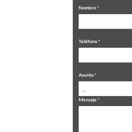
Nombre *
Teléfono *
Asunto *
...
Mensaje *