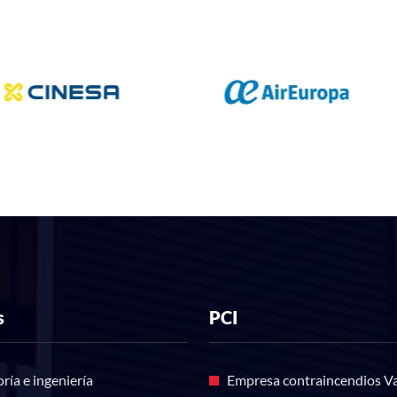
s
PCI
ría e ingeniería
Empresa contraincendios Va